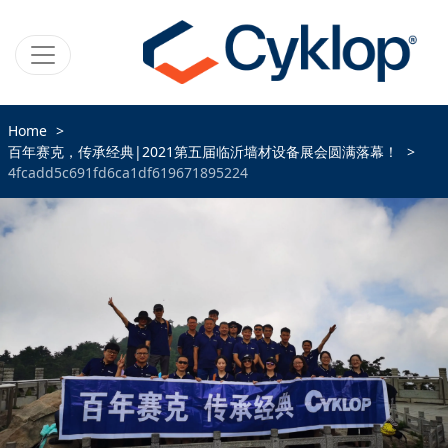
Home
百年赛克，传承经典|2021第五届临沂墙材设备展会圆满落幕！
4fcadd5c691fd6ca1df619671895224