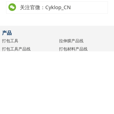
产品
打包工具
拉伸膜产品线
打包工具产品线
打包材料产品线
缠绕机
配件产品线
水纸机
胶带产品线
标识设备
墨水产品线
捆扎
弹力绳产品线
关于赛克
客户建议
新闻