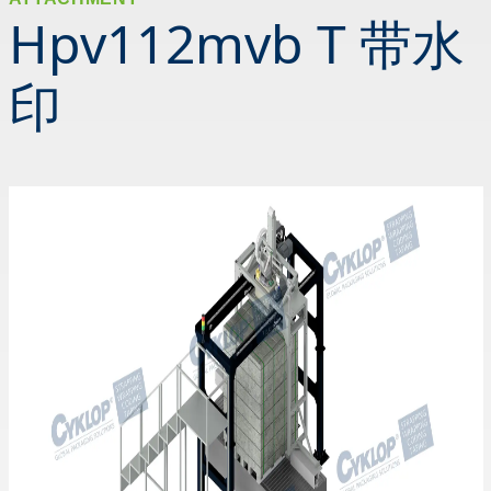
Hpv112mvb T 带水
印