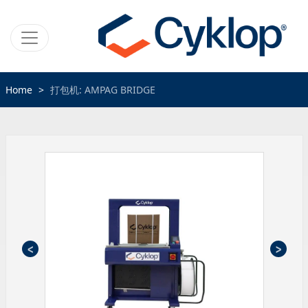
Home
打包机: AMPAG BRIDGE