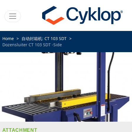
Home
自动封箱机: CT 103 SDT
Dozensluiter CT 103 SDT -Side
ATTACHMENT