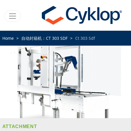
Home
自动封箱机：CT 303 SDF
Ct 303 Sdf
ATTACHMENT