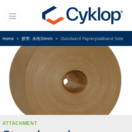
Home
胶带: 水纸50mm
Standaard Papierplakband Side
ATTACHMENT