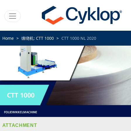
Home
缠绕机: CTT 1000
CTT 1000 NL 2020
ATTACHMENT