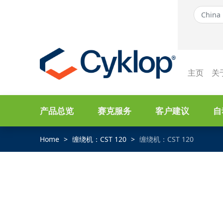
主页
关
产品总览
赛克服务
客户建议
自
Home
缠绕机：CST 120
缠绕机：CST 120