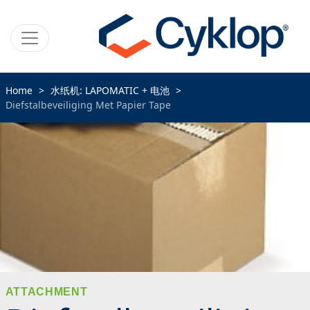
Home
水纸机: LAPOMATIC + 电池
Diefstalbeveiliging Met Papier Tape
ATTACHMENT