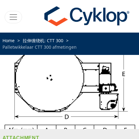
Home
拉伸缠绕机: CTT 300
Palletwikkelaar CTT 300 afmetingen
ATTACHMENT