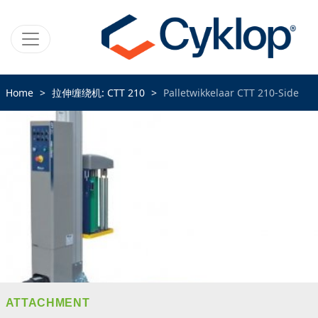
Home
拉伸缠绕机: CTT 210
Palletwikkelaar CTT 210-Side
ATTACHMENT