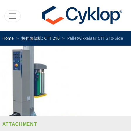
Home
拉伸缠绕机: CTT 210
Palletwikkelaar CTT 210-Side
ATTACHMENT