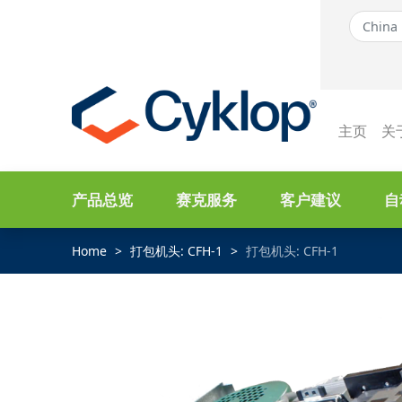
主页
关
产品总览
赛克服务
客户建议
自
Home
打包机头: CFH-1
打包机头: CFH-1