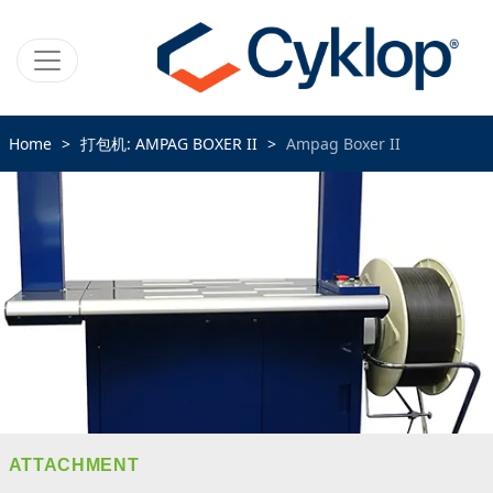
Home
打包机: AMPAG BOXER II
Ampag Boxer II
ATTACHMENT