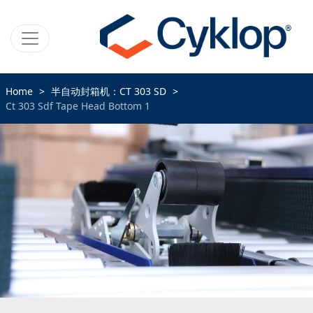
Home
半自动封箱机：CT 303 SD
Ct 303 Sdf Tape Head Bottom 1