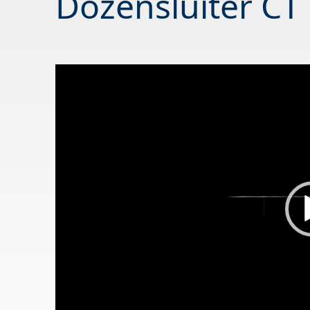
Dozensluiter CT
Video
Player