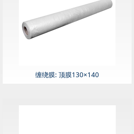
缠绕膜: 顶膜130×140