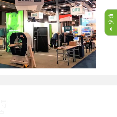
联系
导
护