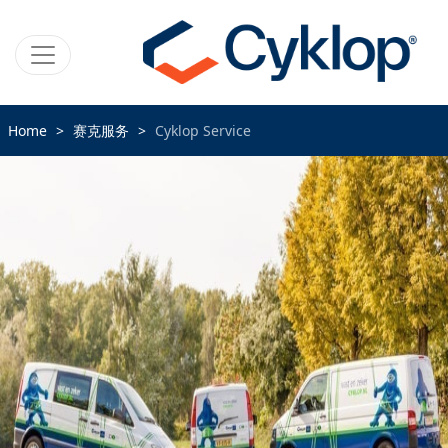
Home
赛克服务
Cyklop Service