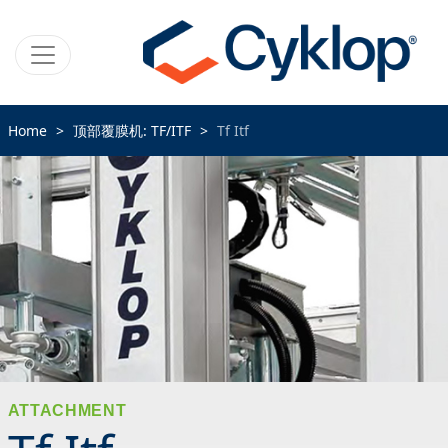
Home
顶部覆膜机: TF/ITF
Tf Itf
ATTACHMENT