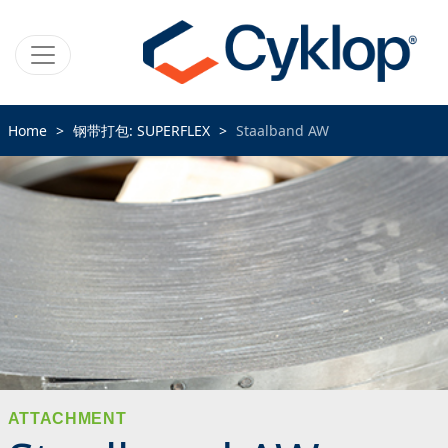
Home
钢带打包: SUPERFLEX
Staalband AW
ATTACHMENT