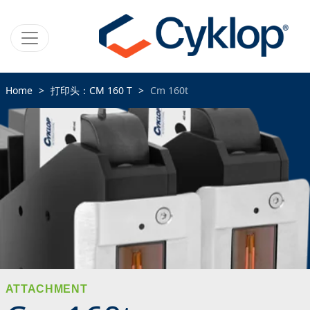
Home
打印头：CM 160 T
Cm 160t
ATTACHMENT