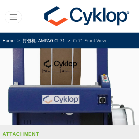
Home
打包机: AMPAG CI 71
Ci 71 Front View
ATTACHMENT