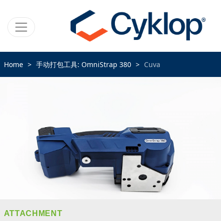
Home
手动打包工具: OmniStrap 380
Cuva
ATTACHMENT