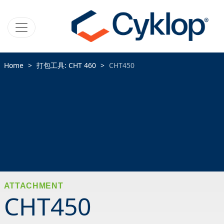
Home
打包工具: CHT 460
CHT450
ATTACHMENT
CHT450