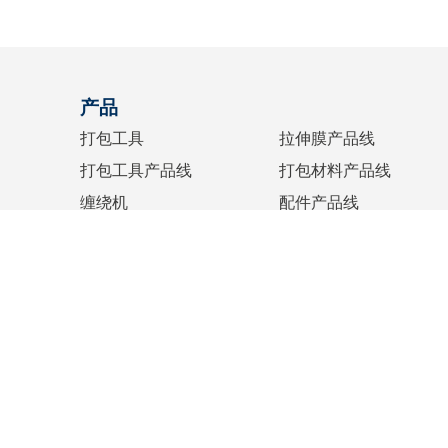
产品
打包工具
拉伸膜产品线
打包工具产品线
打包材料产品线
缠绕机
配件产品线
水纸机
胶带产品线
标识设备
墨水产品线
捆扎
弹力绳产品线
© 2026
Cyklop
All Rights Res