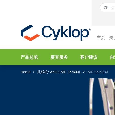
主页
关
产品总览
赛克服务
客户建议
自
Home
扎线机: AXRO MD 35/60XL
MD 35 60 XL