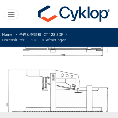
Home
全自动封箱机: CT 128 SDF
Dozensluiter CT 128 SDF afmetingen