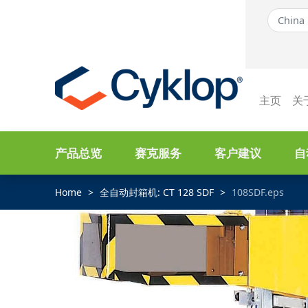
主页
关
产品总览
赛克服务
客户建议
自
Home
全自动封箱机: CT 128 SDF
108SDF.eps