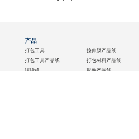
产品
打包工具
拉伸膜产品线
打包工具产品线
打包材料产品线
缠绕机
配件产品线
水纸机
胶带产品线
标识设备
墨水产品线
捆扎
弹力绳产品线
© 2026
Cyklop
All Rights Res