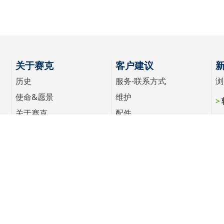
关于赛克
客户建议
历史
服务-联系方式
浏
使命&愿景
维护
关于赛克
配件
职业生涯
全球
展会
erved
隐私声明
Cookie策略
使用条件
沪ICP备06053035号-