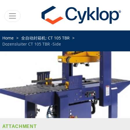
Home
全自动封箱机: CT 105 TBR
Dozensluiter CT 105 TBR -Side
ATTACHMENT