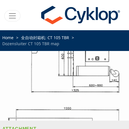
Home
全自动封箱机: CT 105 TBR
Dozensluiter CT 105 TBR map
ATTACHMENT